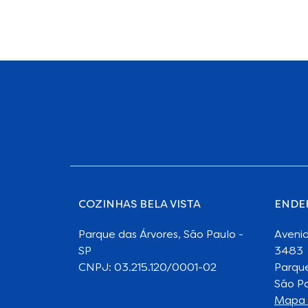
COZINHAS BELA VISTA
ENDE
Parque das Árvores, São Paulo -
Avenid
SP
3483
CNPJ: 03.215.120/0001-02
Parque
São Pa
Mapa 